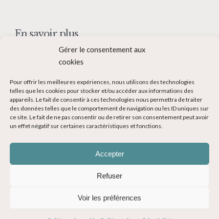
En savoir plus
Gérer le consentement aux
Qui suis-je ?
cookies
Collaborer avec moi
Pour offrir les meilleures expériences, nous utilisons des technologies
Contact
telles que les cookies pour stocker et/ou accéder aux informations des
appareils. Le fait de consentir à ces technologies nous permettra de traiter
Devenir Blogueur voyage
des données telles que le comportement de navigation ou les ID uniques sur
ce site. Le fait de ne pas consentir ou de retirer son consentement peut avoir
Ma Bucket List
un effet négatif sur certaines caractéristiques et fonctions.
Accepter
Refuser
© Copyright 2014-2024 - Evasions Gourmandes Blog Voyage - Tous
Voir les préférences
droits réservés -
Mentions légales
-
CGV
-
Politique de confidentialité