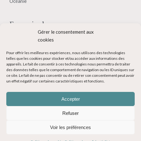
Océanie
En savoir plus
Gérer le consentement aux
Qui suis-je ?
cookies
Collaborer avec moi
Pour offrir les meilleures expériences, nous utilisons des technologies
telles que les cookies pour stocker et/ou accéder aux informations des
Contact
appareils. Le fait de consentir à ces technologies nous permettra de traiter
des données telles que le comportement de navigation ou les ID uniques sur
Devenir Blogueur voyage
ce site. Le fait de ne pas consentir ou de retirer son consentement peut avoir
un effet négatif sur certaines caractéristiques et fonctions.
Ma Bucket List
Accepter
Refuser
Voir les préférences
© Copyright 2014-2024 - Evasions Gourmandes Blog Voyage - Tous
droits réservés -
Mentions légales
-
CGV
-
Politique de confidentialité