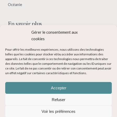
Océanie
En savoir plus
Gérer le consentement aux
Qui suis-je ?
cookies
Collaborer avec moi
Pour offrir les meilleures expériences, nous utilisons des technologies
Contact
telles que les cookies pour stocker et/ou accéder aux informations des
appareils. Le fait de consentir à ces technologies nous permettra de traiter
Devenir Blogueur voyage
des données telles que le comportement de navigation ou les ID uniques sur
ce site. Le fait de ne pas consentir ou de retirer son consentement peut avoir
Ma Bucket List
un effet négatif sur certaines caractéristiques et fonctions.
Accepter
Refuser
© Copyright 2014-2024 - Evasions Gourmandes Blog Voyage - Tous
Voir les préférences
droits réservés -
Mentions légales
-
CGV
-
Politique de confidentialité