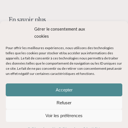
En savoir plus
Gérer le consentement aux
Qui suis-je ?
cookies
Collaborer avec moi
Pour offrir les meilleures expériences, nous utilisons des technologies
Contact
telles que les cookies pour stocker et/ou accéder aux informations des
appareils. Le fait de consentir à ces technologies nous permettra de traiter
Devenir Blogueur voyage
des données telles que le comportement de navigation ou les ID uniques sur
ce site. Le fait de ne pas consentir ou de retirer son consentement peut avoir
Ma Bucket List
un effet négatif sur certaines caractéristiques et fonctions.
Accepter
Refuser
© Copyright 2014-2024 - Evasions Gourmandes Blog Voyage - Tous
Voir les préférences
droits réservés -
Mentions légales
-
CGV
-
Politique de confidentialité