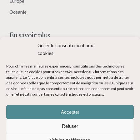
Europe
Océanie
En savoir plus
Gérer le consentement aux
Qui suis-je ?
cookies
Collaborer avec moi
Pour offrir les meilleures expériences, nous utilisons des technologies
Contact
telles que les cookies pour stocker et/ou accéder aux informations des
appareils. Le fait de consentir à ces technologies nous permettra de traiter
Devenir Blogueur voyage
des données telles que le comportement de navigation ou les ID uniques sur
ce site. Le fait de ne pas consentir ou de retirer son consentement peut avoir
Ma Bucket List
un effet négatif sur certaines caractéristiques et fonctions.
Accepter
Refuser
© Copyright 2014-2024 - Evasions Gourmandes Blog Voyage - Tous