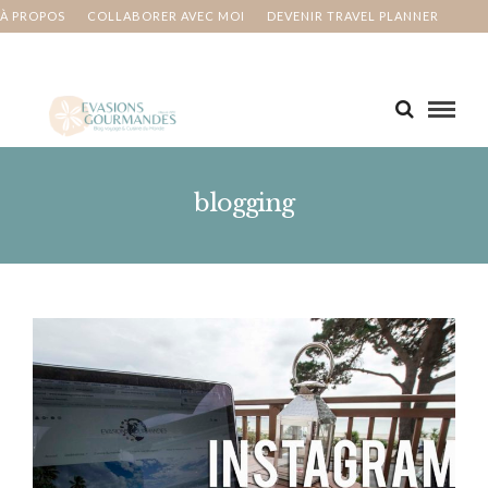
À PROPOS
COLLABORER AVEC MOI
DEVENIR TRAVEL PLANNER
MA BUCKET LIST
CONTACT
blogging