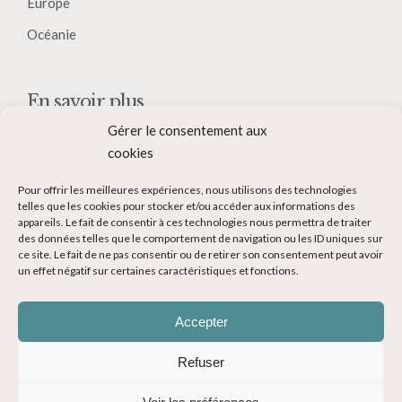
Europe
Océanie
En savoir plus
Gérer le consentement aux
Qui suis-je ?
cookies
Collaborer avec moi
Pour offrir les meilleures expériences, nous utilisons des technologies
Contact
telles que les cookies pour stocker et/ou accéder aux informations des
appareils. Le fait de consentir à ces technologies nous permettra de traiter
Devenir Blogueur voyage
des données telles que le comportement de navigation ou les ID uniques sur
ce site. Le fait de ne pas consentir ou de retirer son consentement peut avoir
Ma Bucket List
un effet négatif sur certaines caractéristiques et fonctions.
Accepter
Refuser
© Copyright 2014-2024 - Evasions Gourmandes Blog Voyage - Tous