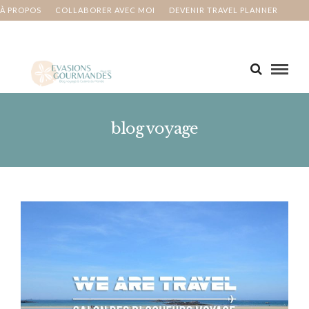
À PROPOS
COLLABORER AVEC MOI
DEVENIR TRAVEL PLANNER
MA BUCKET LIST
CONTACT
blog voyage