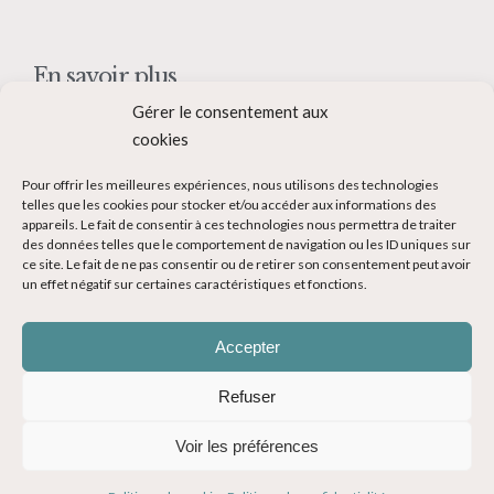
En savoir plus
Gérer le consentement aux
Qui suis-je ?
cookies
Collaborer avec moi
Pour offrir les meilleures expériences, nous utilisons des technologies
Contact
telles que les cookies pour stocker et/ou accéder aux informations des
appareils. Le fait de consentir à ces technologies nous permettra de traiter
Devenir Blogueur voyage
des données telles que le comportement de navigation ou les ID uniques sur
ce site. Le fait de ne pas consentir ou de retirer son consentement peut avoir
Ma Bucket List
un effet négatif sur certaines caractéristiques et fonctions.
Accepter
Refuser
© Copyright 2014-2024 - Evasions Gourmandes Blog Voyage - Tous
Voir les préférences
droits réservés -
Mentions légales
-
CGV
-
Politique de confidentialité