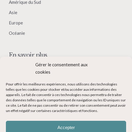
Amérique du Sud
Asie
Europe
Océanie
En savoir plus
Gérer le consentement aux
Qui suis-je ?
cookies
Collaborer avec moi
Pour offrir les meilleures expériences, nous utilisons des technologies
Contact
telles que les cookies pour stocker et/ou accéder aux informations des
appareils. Le fait de consentir à ces technologies nous permettra de traiter
Devenir Blogueur voyage
des données telles que le comportement de navigation ou les ID uniques sur
ce site. Le fait de ne pas consentir ou de retirer son consentement peut avoir
Ma Bucket List
un effet négatif sur certaines caractéristiques et fonctions.
Accepter